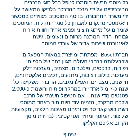
כל מוסכי הרשת הוסמכו לטפל בכל סוגי הרכבים
ההיברידיים על ידי מרכז ההדרכה בלדיקו המאושר על
ידי משרד התחבורה. בנוסף המוסכים מצוידים במכשור
דיאגנוסטי מתקדם לאבחון כל סוגי התקלות. המוסכים
שומרים על מיתוג חיצוני ופנימי אחיד וחווית אירוח
גבוהה: חדרי המתנה מרווחים ונעימים, גישה
לאינטרנט ושירות אדיב של עובדי המוסך.
חברתBosch מפתחת ומייצרת במאות המפעלים
שבבעלותה ברחבי העולם מגוון רחב של חלפים:
רפידות, ברקסים, פילטרים, מצתים, מערכות דלק,
מערכות בילום ויציבות, מתנעים, רכיבים אלקטרוניים,
חיישנים, מצברים, ואפילו מגבים. החברה משקיעה כל
שנה כ-7 מיליארד יורו במחקר ופיתוח ורושמת כ-2,000
פטנטים מדי שנה. אם הטיפול השנתי של הרכב
שלכם מתקרב, הזמינו עוד היום תור באחד ממוסכי
רשת בוש קאר סרוויס ותיהנו מאיכות חלפים, מקצועיות
של צוות המוסך ומחיר אטרקטיבי. לבחירת מוסך
הקרוב אליכם הקליקו
שיתוף