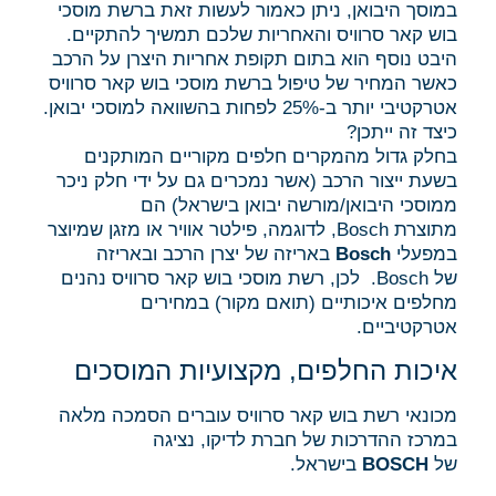
במוסך היבואן, ניתן כאמור לעשות זאת ברשת מוסכי
בוש קאר סרוויס והאחריות שלכם תמשיך להתקיים.
היבט נוסף הוא בתום תקופת אחריות היצרן על הרכב
כאשר המחיר של טיפול ברשת מוסכי בוש קאר סרוויס
אטרקטיבי יותר ב-25% לפחות בהשוואה למוסכי יבואן.
כיצד זה ייתכן?
בחלק גדול מהמקרים חלפים מקוריים המותקנים
בשעת ייצור הרכב (אשר נמכרים גם על ידי חלק ניכר
ממוסכי היבואן/מורשה יבואן בישראל) הם
מתוצרת Bosch, לדוגמה, פילטר אוויר או מזגן שמיוצר
במפעלי
Bosch
באריזה של יצרן הרכב ובאריזה
של Bosch. לכן, רשת מוסכי בוש קאר סרוויס נהנים
מחלפים איכותיים (תואם מקור) במחירים
אטרקטיביים.
איכות החלפים, מקצועיות המוסכים
מכונאי רשת בוש קאר סרוויס עוברים הסמכה מלאה
במרכז ההדרכות של חברת לדיקו, נציגה
של
BOSCH
בישראל.