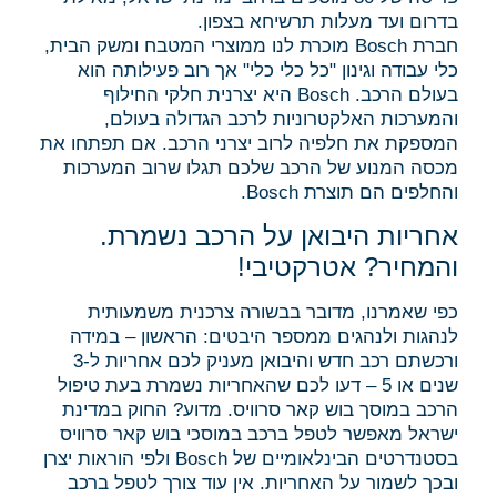
בדרום ועד מעלות תרשיחא בצפון.
חברת Bosch מוכרת לנו ממוצרי המטבח ומשק הבית,
כלי עבודה וגינון "כל כלי כלי" אך רוב פעילותה הוא
בעולם הרכב. Bosch היא יצרנית חלקי החילוף
והמערכות האלקטרוניות לרכב הגדולה בעולם,
המספקת את חלפיה לרוב יצרני הרכב. אם תפתחו את
מכסה המנוע של הרכב שלכם תגלו שרוב המערכות
והחלפים הם תוצרת Bosch.
אחריות היבואן על הרכב נשמרת.
והמחיר? אטרקטיבי!
כפי שאמרנו, מדובר בבשורה צרכנית משמעותית
לנהגות ולנהגים ממספר היבטים: הראשון – במידה
ורכשתם רכב חדש והיבואן מעניק לכם אחריות ל-3
שנים או 5 – דעו לכם שהאחריות נשמרת בעת טיפול
הרכב במוסך בוש קאר סרוויס. מדוע? החוק במדינת
ישראל מאפשר לטפל ברכב במוסכי בוש קאר סרוויס
בסטנדרטים הבינלאומיים של Bosch ולפי הוראות יצרן
ובכך לשמור על האחריות. אין עוד צורך לטפל ברכב