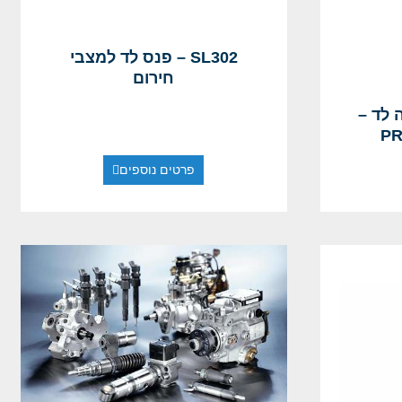
SL302 – פנס לד למצבי
חירום
דה לד –
PR
פרטים נוספים