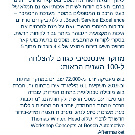
לאורך המאה האחרונה מוסכי בוש קאר סרוויס ידועים
ברחבי העולם הודות לשירות איכותי ואמונם המלא של
בעלי הרכבים המטופלים במוסך. מערכת ההסמכה –
Bosch Service Excellence, כוללת ביקורים סדירים
ובדיקות במוסכי הרשת וזאת על מנת להבטיח את
איכות המקצועית הגבוהה ביותר עבור לקוחות הרשת.
בסקרי לקוחות שהתבצעו, מוסכים ברשת בוש קאר
סרוויס השיגו דירות ממוצע של 4.4 כוכבים מתוך 5.
מחקר אינטנסיבי כגורם להצלחה
ל-100 השנים הבאות:
בוש מעסיקה יותר מ-72,000 עובדים במחקר ופיתוח,
וב-2019 השקיעה 6.1 מיליארד אירו בתחום זה. חברת
בוש מובילה טכנולוגיית בתחום הניידות, עובדה
המיטיבה עם מוסכי הרשת ולקוחותיהם. "מורכבות
הרכב צומחת בהתמדה, יותר ויותר מכוניות כוללות
כעת מערכות סיוע לנהג ומערכות תצוגה ומידע-בידור
חדשות" לדבריו שלThomas Winter, Head of
Workshop Concepts at Bosch Automotive
Aftermarket.