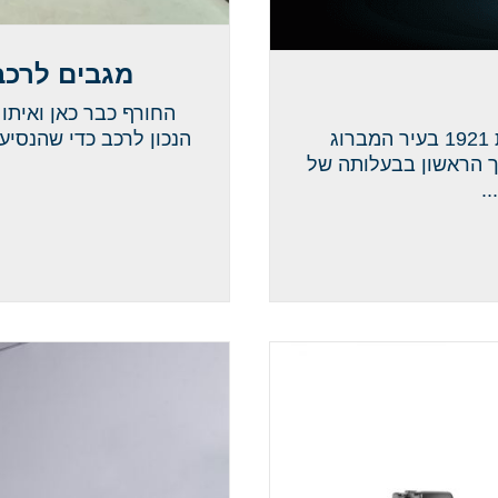
מגבים לרכב
החורף כבר כאן ואיתו
100 שנים ל-BCS: חדשנות שנולדה ממסורת בשנת 1921 בעיר המברוג
הנכון לרכב כדי שהנסי
Max Eisenman. הפך למוסך הראשון בבעלותה של