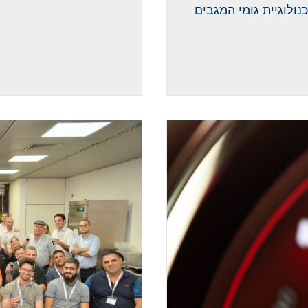
לה ה-Aerotwin. בזכות טכנולוגיית גומי המגבים