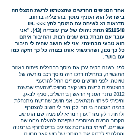
אחד הסניפים החדשים שהצטרפו לרשת המצליחה
בישראל הוא הסניף מוסך בהרצליה ברחוב
סדנאות 31 לשיחה עם המוסך לחץ >>>
09-
9510548
תחת ניהולו של ערן עובדיה (43).
"אני
עובד עם חברת בוש שנים רבות, והחיבור איתם
הוא טבעי מבחינתי. אני לא חושב שהיה לי חיבור
כל כך נכון, ושהרגשתי אותו בצורה כל כך חזקה כמו
עם בוש".
לפני כשנה הקים ערן את מוסך בהרצליה פיתוח באזור
התעשייה, בתחילת דרכו היה
מוסך רכב
מורשה של
טויוטה. לפני חודשים ספורים החל להתעניין
בהצטרפות לרשת בוש קאר סרוויס."שמעתי שבשנת
2012 נחנך הסניף הראשון בירושלים, סניף לב-גן,
וחיכיתי לעיתוי המתאים. אני חושב שהרשת מתנהלת
ברמה הגבוהה ביותר ולכן היה לי חשוב להצטרף
ולהיות חלק מזה".ערן המריא לגרמניה שם התרשם
מקרוב מרשת המוסכים שקיימת למעלה מחמישה
עשורים. "הייתי בתערוכת צמיגים בדיסלדורף בגרמניה
והחלטתי לבדוק את המוסכי של בוש קאר סרוויס.