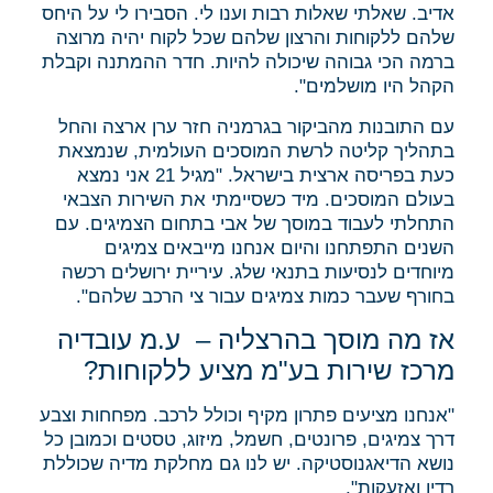
אדיב. שאלתי שאלות רבות וענו לי. הסבירו לי על היחס
שלהם ללקוחות והרצון שלהם שכל לקוח יהיה מרוצה
ברמה הכי גבוהה שיכולה להיות. חדר ההמתנה וקבלת
הקהל היו מושלמים".
עם התובנות מהביקור בגרמניה חזר ערן ארצה והחל
בתהליך קליטה לרשת המוסכים העולמית, שנמצאת
כעת בפריסה ארצית בישראל. "מגיל 21 אני נמצא
בעולם המוסכים. מיד כשסיימתי את השירות הצבאי
התחלתי לעבוד במוסך של אבי בתחום הצמיגים. עם
השנים התפתחנו והיום אנחנו מייבאים צמיגים
מיוחדים לנסיעות בתנאי שלג. עיריית ירושלים רכשה
בחורף שעבר כמות צמיגים עבור צי הרכב שלהם".
אז מה מוסך בהרצליה – ע.מ עובדיה
מרכז שירות בע"מ מציע ללקוחות?
"אנחנו מציעים פתרון מקיף וכולל לרכב. מפחחות וצבע
דרך צמיגים, פרונטים, חשמל, מיזוג, טסטים וכמובן כל
נושא הדיאגנוסטיקה. יש לנו גם מחלקת מדיה שכוללת
רדיו ואזעקות".