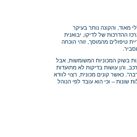
 מאוד, והקונה נותר בעיקר
כז ההדרכות של לדיקו, יבואנית
טיפולים מהמוסך
, זוהי הוכחה
סביר.
ל הן נחלתם של לקוחות פרטיים בלבד. "בישראל יש כ–800 אלף עסקות בשוק המכוניות המשומשות, אבל
 רכב, והן עושות בדיקות לא מתועדות
ה". כאשר קונים מכונית, רצוי לוודא
שונות – וכי הוא עובד לפי הנוהל