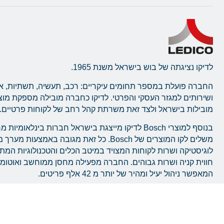
לדיקו נציגתה של בוש בישראל משנת 1965.
החברה פועלת במספר תחומים עיקריים: רכב, תעשיה, תשתיות, א
ושירותים למגזר העסקי והפרטי. לדיקו כחברה מובילה מספקת מו
מובילות בישראל ולצד זאת משרתת קהל רחב של לקוחות פרטיים.
בנוסף למוצרי Bosch לדיקו מייצגת בישראל חברות בינלאומ
משלים לקו המוצרים של Bosch. כל זאת מגובה באמצעו
לוגיסטיקה ושרות לקוחות המצויד במיטב הכלים והטכנולוגיות המ
חווית קניה ושרות גבוהים. החברה מפעילה מחסן ממוחשב ואוטו
המאפשר ניהול יעיל ומהיר של יותר מ 42 אלף פריטים.
כל הזכויות שמורות © לרשת מוסכים בוש קאר סרוויס