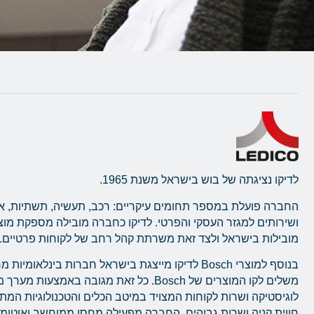
לדיקו נציגתה של בוש בישראל משנת 1965.
החברה פועלת במספר תחומים עיקריים: רכב, תעשיה, תשתיות, א
ושירותים למגזר העסקי והפרטי. לדיקו כחברה מובילה מספקת מו
מובילות בישראל ולצד זאת משרתת קהל רחב של לקוחות פרטיים.
בנוסף למוצרי Bosch לדיקו מייצגת בישראל חברות בינלאומ
משלים לקו המוצרים של Bosch. כל זאת מגובה באמצעו
לוגיסטיקה ושרות לקוחות המצויד במיטב הכלים והטכנולוגיות המ
חווית קניה ושרות גבוהים. החברה מפעילה מחסן ממוחשב ואוטו